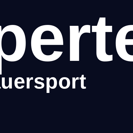
pert
uersport