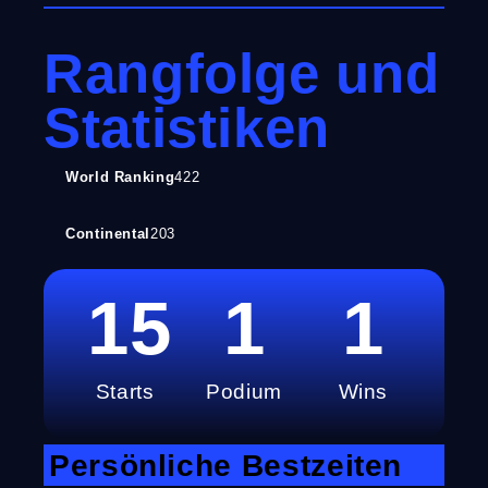
Rangfolge und
Statistiken
World Ranking
422
Continental
203
15
1
1
Starts
Podium
Wins
Persönliche Bestzeiten